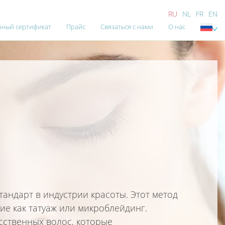
RU
NL
FR
EN
ный сертификат
Прайс
Связаться с нами
О нас
андарт в индустрии красоты. Этот метод
ие как татуаж или микроблейдинг.
сственных волос, которые