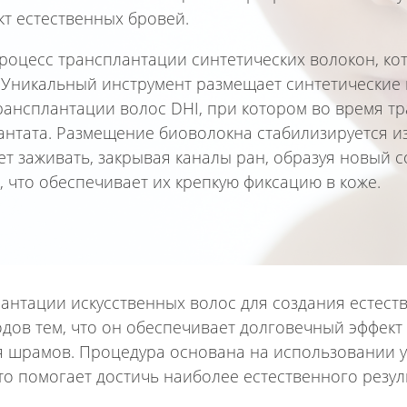
кт естественных бровей.
процесс трансплантации синтетических волокон, ко
Уникальный инструмент размещает синтетические в
рансплантации волос DHI, при котором во время т
нтата. Размещение биоволокна стабилизируется и
ет заживать, закрывая каналы ран, образуя новый с
, что обеспечивает их крепкую фиксацию в коже.
антации искусственных волос для создания естест
дов тем, что он обеспечивает долговечный эффект
я шрамов. Процедура основана на использовании у
то помогает достичь наиболее естественного резул