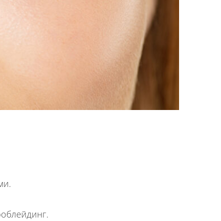
ми.
роблейдинг.