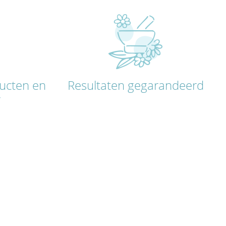
ducten en
Resultaten gegarandeerd
r
D MET ZORG EN LIEFDE.