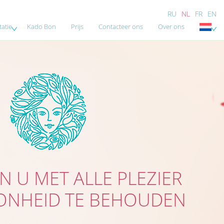
RU
NL
FR
EN
atie
Kado Bon
Prijs
Contacteer ons
Over ons
N U MET ALLE PLEZIER
NHEID TE BEHOUDEN