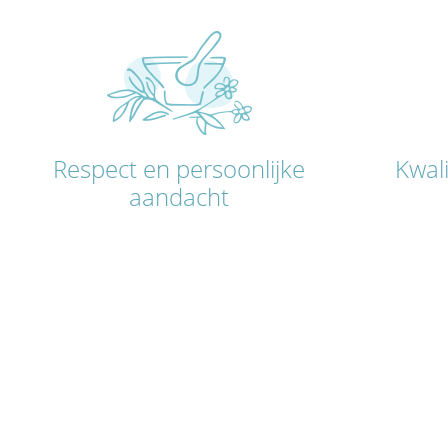
Respect en persoonlijke
Kwali
aandacht
DERMALINA - IS HET B