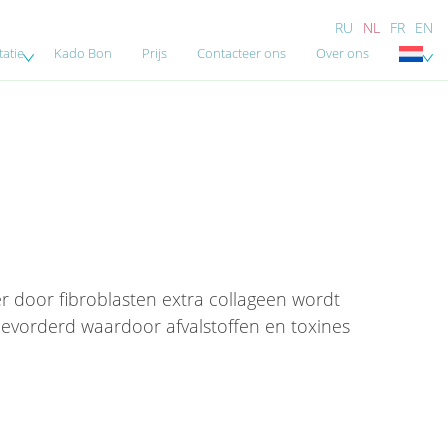
RU
NL
FR
EN
atie
Kado Bon
Prijs
Contacteer ons
Over ons
er door fibroblasten extra collageen wordt
 bevorderd waardoor afvalstoffen en toxines